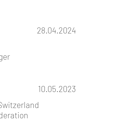
28.04.2024
iger
10.05.20
23
Switzerland
deration