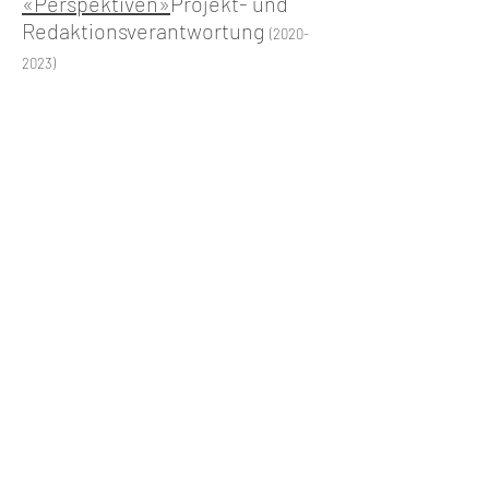
«Perspektiven»
Projekt- und
Redaktionsverantwortung
(2020-
2023)
Radioschule klipp+klang
Von Held:innen, Detektiv:innen
und Popstars
Hörspiele mit Schüler:innen mit
Deutsch als Zweitsprache
Projektverantwortung und
Workshopleitung
Kantone BS / BL
(2023-2024)
© 2026
AIF